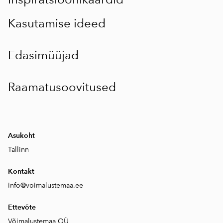
Kasutamise ideed
Edasimüüjad
Raamatusoovitused
Asukoht
Tallinn
Kontakt
info
@
voimalustemaa.ee
Ettevõte
Võimalustemaa OÜ