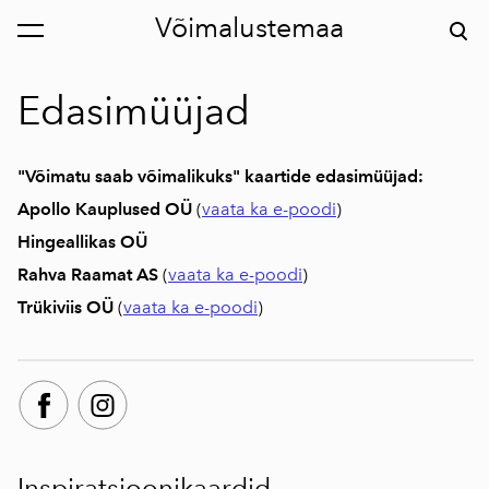
Võimalustemaa
lisati ostukorvi.
Vaata ostukorvi
Edasimüüjad
"Võimatu saab võimalikuks" kaartide edasimüüjad:
Apollo Kauplused OÜ
(
vaata ka e-poodi
)
Hingeallikas OÜ
Rahva Raamat AS
(
vaata ka e-poodi
)
Trükiviis OÜ
(
vaata ka e-poodi
)
Inspiratsioonikaardid