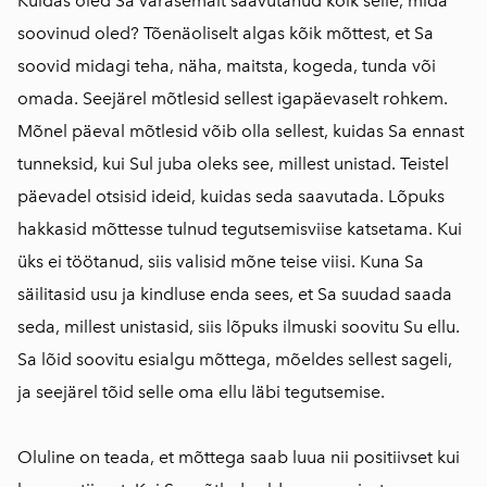
Kuidas oled Sa varasemalt saavutanud kõik selle, mida
soovinud oled? Tõenäoliselt algas kõik mõttest, et Sa
soovid midagi teha, näha, maitsta, kogeda, tunda või
omada. Seejärel mõtlesid sellest igapäevaselt rohkem.
Mõnel päeval mõtlesid võib olla sellest, kuidas Sa ennast
tunneksid, kui Sul juba oleks see, millest unistad. Teistel
päevadel otsisid ideid, kuidas seda saavutada. Lõpuks
hakkasid mõttesse tulnud tegutsemisviise katsetama. Kui
üks ei töötanud, siis valisid mõne teise viisi. Kuna Sa
säilitasid usu ja kindluse enda sees, et Sa suudad saada
seda, millest unistasid, siis lõpuks ilmuski soovitu Su ellu.
Sa lõid soovitu esialgu mõttega, mõeldes sellest sageli,
ja seejärel tõid selle oma ellu läbi tegutsemise.
Oluline on teada, et mõttega saab luua nii positiivset kui