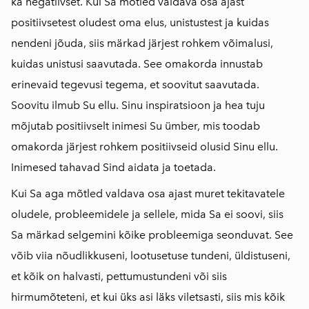
ka negatiivset. Kui Sa mõtled valdava osa ajast
positiivsetest oludest oma elus, unistustest ja kuidas
nendeni jõuda, siis märkad järjest rohkem võimalusi,
kuidas unistusi saavutada. See omakorda innustab
erinevaid tegevusi tegema, et soovitut saavutada.
Soovitu ilmub Su ellu. Sinu inspiratsioon ja hea tuju
mõjutab positiivselt inimesi Su ümber, mis toodab
omakorda järjest rohkem positiivseid olusid Sinu ellu.
Inimesed tahavad Sind aidata ja toetada.
Kui Sa aga mõtled valdava osa ajast muret tekitavatele
oludele, probleemidele ja sellele, mida Sa ei soovi, siis
Sa märkad selgemini kõike probleemiga seonduvat. See
võib viia nõudlikkuseni, lootusetuse tundeni, üldistuseni,
et kõik on halvasti, pettumustundeni või siis
hirmumõteteni, et kui üks asi läks viletsasti, siis mis kõik