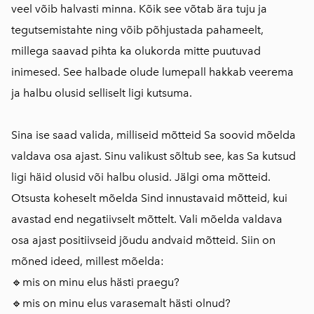
veel võib halvasti minna. Kõik see võtab ära tuju ja
tegutsemistahte ning võib põhjustada pahameelt,
millega saavad pihta ka olukorda mitte puutuvad
inimesed. See halbade olude lumepall hakkab veerema
ja halbu olusid selliselt ligi kutsuma.
Sina ise saad valida, milliseid mõtteid Sa soovid mõelda
valdava osa ajast. Sinu valikust sõltub see, kas Sa kutsud
ligi häid olusid või halbu olusid. Jälgi oma mõtteid.
Otsusta koheselt mõelda Sind innustavaid mõtteid, kui
avastad end negatiivselt mõttelt. Vali mõelda valdava
osa ajast positiivseid jõudu andvaid mõtteid. Siin on
mõned ideed, millest mõelda:
🔹️mis on minu elus hästi praegu?
🔹️mis on minu elus varasemalt hästi olnud?