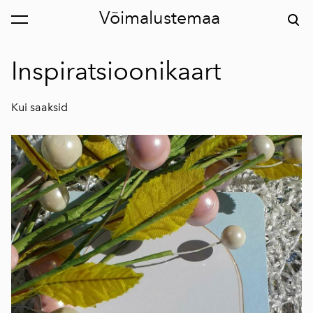
Võimalustemaa
lisati ostukorvi.
Vaata ostukorvi
Inspiratsioonikaart
Kui saaksid