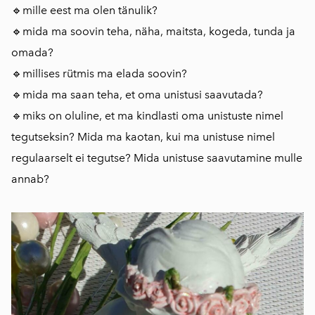
🔹️mille eest ma olen tänulik?
🔹️mida ma soovin teha, näha, maitsta, kogeda, tunda ja
omada?
🔹️millises rütmis ma elada soovin?
🔹️mida ma saan teha, et oma unistusi saavutada?
🔹️miks on oluline, et ma kindlasti oma unistuste nimel
tegutseksin? Mida ma kaotan, kui ma unistuse nimel
regulaarselt ei tegutse? Mida unistuse saavutamine mulle
annab?