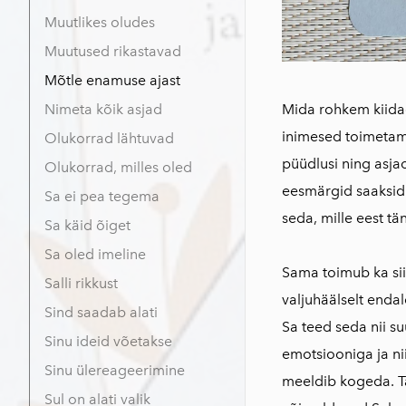
Muutlikes oludes
Muutused rikastavad
Mõtle enamuse ajast
Nimeta kõik asjad
Mida rohkem kiida
inimesed toimetama
Olukorrad lähtuvad
püüdlusi ning asjao
Olukorrad, milles oled
eesmärgid saaksid t
Sa ei pea tegema
seda, mille eest tän
Sa käid õiget
Sa oled imeline
Sama toimub ka sii
Salli rikkust
valjuhäälselt endal
Sind saadab alati
Sa teed seda nii su
Sinu ideid võetakse
emotsiooniga ja nii
Sinu ülereageerimine
meeldib kogeda. Ta
Sul on alati valik