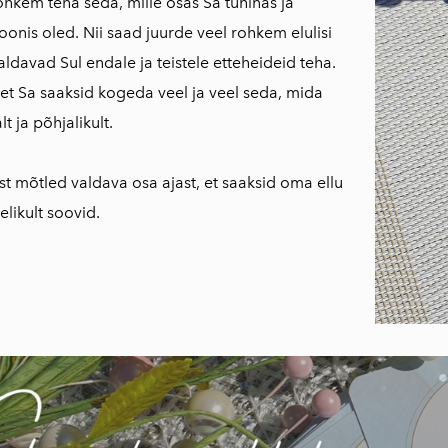
hkem teha seda, mille osas Sa tuhinas ja
oonis oled. Nii saad juurde veel rohkem elulisi
ldavad Sul endale ja teistele etteheideid teha.
 et Sa saaksid kogeda veel ja veel seda, mida
lt ja põhjalikult.
lest mõtled valdava osa ajast, et saaksid oma ellu
elikult soovid.