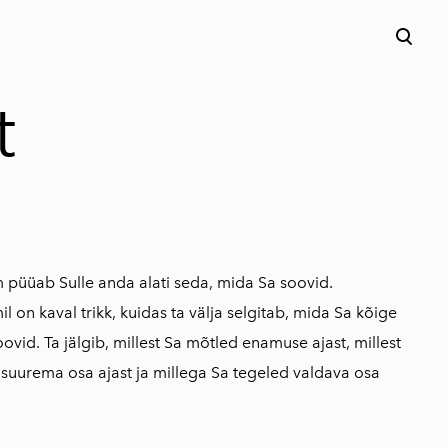
lisati ostukorvi.
Vaata ostukorvi
t
 püüab Sulle anda alati seda, mida Sa soovid.
l on kaval trikk, kuidas ta välja selgitab, mida Sa kõige
vid. Ta jälgib, millest Sa mõtled enamuse ajast, millest
 suurema osa ajast ja millega Sa tegeled valdava osa