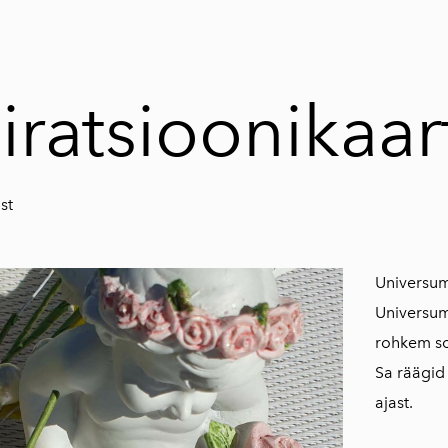
iratsioonikaar
st
Universum
Universumi
rohkem soo
Sa räägid
ajast.