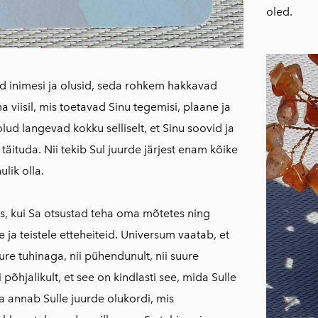
oled.
d inimesi ja olusid, seda rohkem hakkavad
 viisil, mis toetavad Sinu tegemisi, plaane ja
lud langevad kokku selliselt, et Sinu soovid ja
äituda. Nii tekib Sul juurde järjest enam kõike
ulik olla.
s, kui Sa otsustad teha oma mõtetes ning
e ja teistele etteheiteid. Universum vaatab, et
ure tuhinaga, nii pühendunult, nii suure
 põhjalikult, et see on kindlasti see, mida Sulle
 annab Sulle juurde olukordi, mis