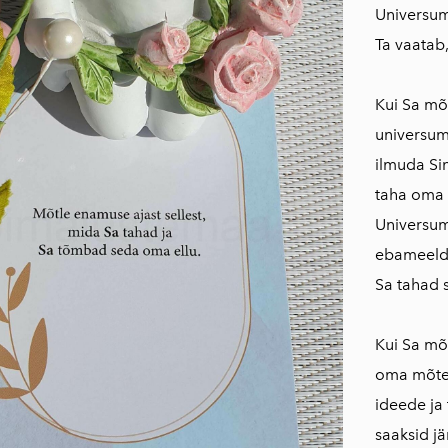
Universum
Ta vaatab
Kui Sa mõt
universum
ilmuda Sin
taha oma 
Universum
ebameeldiv
Sa tahad 
Kui Sa mõt
oma mõtete
ideede ja 
saaksid jä