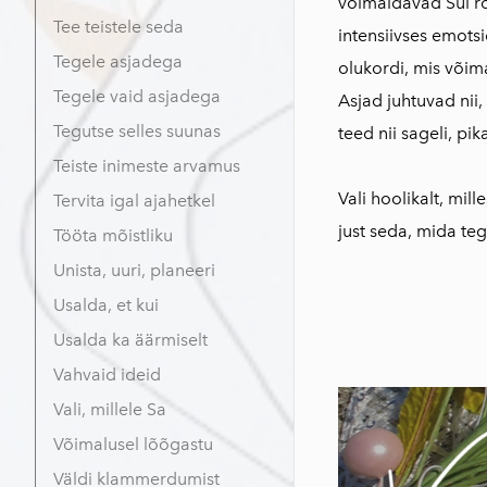
võimaldavad Sul ro
Tee teistele seda
intensiivses emotsi
Tegele asjadega
olukordi, mis võima
Tegele vaid asjadega
Asjad juhtuvad nii,
Tegutse selles suunas
teed nii sageli, pika
Teiste inimeste arvamus
Vali hoolikalt, mil
Tervita igal ajahetkel
just seda, mida teg
Tööta mõistliku
Unista, uuri, planeeri
Usalda, et kui
Usalda ka äärmiselt
Vahvaid ideid
Vali, millele Sa
Võimalusel lõõgastu
Väldi klammerdumist