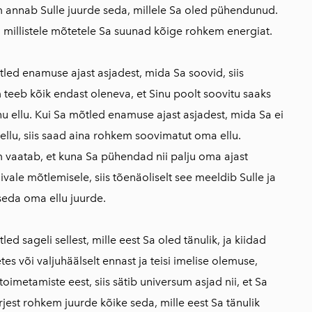
 annab Sulle juurde seda, millele Sa oled pühendunud.
, millistele mõtetele Sa suunad kõige rohkem energiat.
led enamuse ajast asjadest, mida Sa soovid, siis
 teeb kõik endast oleneva, et Sinu poolt soovitu saaks
u ellu. Kui Sa mõtled enamuse ajast asjadest, mida Sa ei
ellu, siis saad aina rohkem soovimatut oma ellu.
 vaatab, et kuna Sa pühendad nii palju oma ajast
ale mõtlemisele, siis tõenäoliselt see meeldib Sulle ja
seda oma ellu juurde.
led sageli sellest, mille eest Sa oled tänulik, ja kiidad
s või valjuhäälselt ennast ja teisi imelise olemuse,
toimetamiste eest, siis sätib universum asjad nii, et Sa
rjest rohkem juurde kõike seda, mille eest Sa tänulik