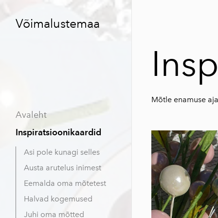
Võimalustemaa
Insp
Mõtle enamuse aja
Avaleht
Inspiratsioonikaardid
Asi pole kunagi selles
Austa arutelus inimest
Eemalda oma mõtetest
Halvad kogemused
Juhi oma mõtted