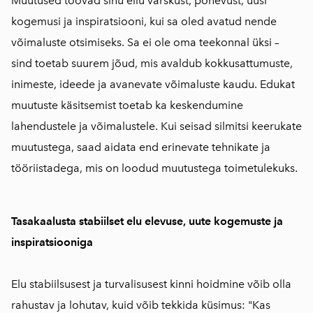
Muutused toovad sinu ellu värskust, põnevust, uusi
kogemusi ja inspiratsiooni, kui sa oled avatud nende
võimaluste otsimiseks. Sa ei ole oma teekonnal üksi –
sind toetab suurem jõud, mis avaldub kokkusattumuste,
inimeste, ideede ja avanevate võimaluste kaudu. Edukat
muutuste käsitsemist toetab ka keskendumine
lahendustele ja võimalustele. Kui seisad silmitsi keerukate
muutustega, saad aidata end erinevate tehnikate ja
tööriistadega, mis on loodud muutustega toimetulekuks.
Tasakaalusta stabiilset elu elevuse, uute kogemuste ja
inspiratsiooniga
Elu stabiilsusest ja turvalisusest kinni hoidmine võib olla
rahustav ja lohutav, kuid võib tekkida küsimus: "Kas