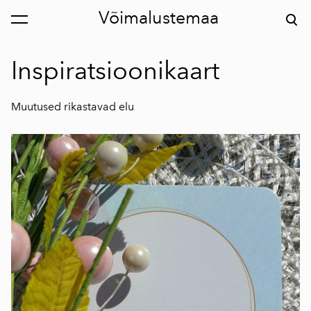
Võimalustemaa
lisati ostukorvi.
Vaata ostukorvi
Inspiratsioonikaart
Muutused rikastavad elu