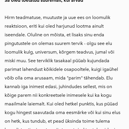
Sa oled toetatud suuremalt, kui arvad
Hirm teadmatuse, muutuste ja uue ees on loomulik
reaktsioon, eriti kui oled harjunud lootma ainult
iseendale. Oluline on mõista, et lisaks sinu enda
pingutustele on olemas suurem tervik - olgu see elu
loomulik kulg, universum, kõrgem teadvus, jumal või
miski muu. See terviklik tasakaal püüab kujundada
parimat lahendust kõikidele osapooltele, kuigi igaühel
võib olla oma arusaam, mida "parim" tähendab. Elu
kannab iga inimest edasi, juhindudes sellest, mis on
kõige parem nii konkreetsele inimesele kui ka kogu
maailmale laiemalt. Kui oled hetkel punktis, kus püüad
kogu hingest saavutada oma eesmärke või kui sinu elus
on hetk, kus tundub, et pead üksinda toime tulema