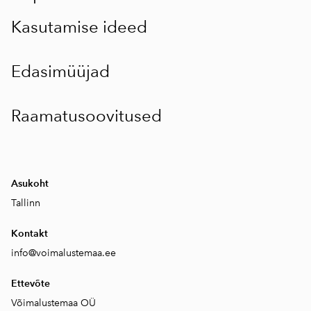
Kasutamise ideed
Edasimüüjad
Raamatusoovitused
Asukoht
Tallinn
Kontakt
info
@
voimalustemaa.ee
Ettevõte
Võimalustemaa OÜ