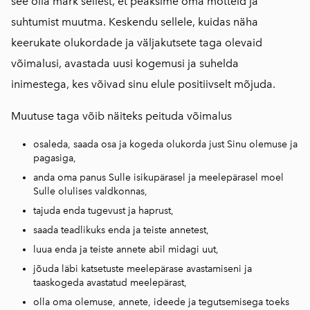
see olla märk sellest, et peaksime oma mõtteid ja
suhtumist muutma. Keskendu sellele, kuidas näha
keerukate olukordade ja väljakutsete taga olevaid
võimalusi, avastada uusi kogemusi ja suhelda
inimestega, kes võivad sinu elule positiivselt mõjuda.
Muutuse taga võib näiteks peituda võimalus
osaleda, saada osa ja kogeda olukorda just Sinu olemuse ja
pagasiga,
anda oma panus Sulle isikupärasel ja meelepärasel moel
Sulle olulises valdkonnas,
tajuda enda tugevust ja haprust,
saada teadlikuks enda ja teiste annetest,
luua enda ja teiste annete abil midagi uut,
jõuda läbi katsetuste meelepärase avastamiseni ja
taaskogeda avastatud meelepärast,
olla oma olemuse, annete, ideede ja tegutsemisega toeks