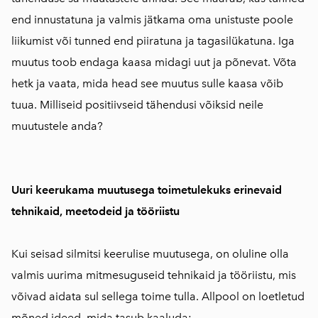
end innustatuna ja valmis jätkama oma unistuste poole
liikumist või tunned end piiratuna ja tagasilükatuna. Iga
muutus toob endaga kaasa midagi uut ja põnevat. Võta
hetk ja vaata, mida head see muutus sulle kaasa võib
tuua. Milliseid positiivseid tähendusi võiksid neile
muutustele anda?
Uuri keerukama muutusega toimetulekuks erinevaid
tehnikaid, meetodeid ja tööriistu
Kui seisad silmitsi keerulise muutusega, on oluline olla
valmis uurima mitmesuguseid tehnikaid ja tööriistu, mis
võivad aidata sul sellega toime tulla. Allpool on loetletud
mõned ideed, mida tasub kaaluda: