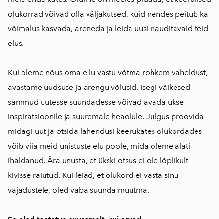
olukorrad võivad olla väljakutsed, kuid nendes peitub ka
võimalus kasvada, areneda ja leida uusi nauditavaid teid
elus.
Kui oleme nõus oma ellu vastu võtma rohkem vaheldust,
avastame uudsuse ja arengu võlusid. Isegi väikesed
sammud uutesse suundadesse võivad avada ukse
inspiratsioonile ja suuremale heaolule. Julgus proovida
midagi uut ja otsida lahendusi keerukates olukordades
võib viia meid unistuste elu poole, mida oleme alati
ihaldanud. Ära unusta, et ükski otsus ei ole lõplikult
kivisse raiutud. Kui leiad, et olukord ei vasta sinu
vajadustele, oled vaba suunda muutma.