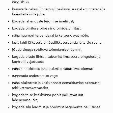
ning abiks,
kasvatada oskusi Sulle huvi pakkuval suunal – tunnetada ja
laiendada oma piire,
kogeda lahenduste leidmise imelisust,
kogeda piirituse piire ning piiride piiritust,
näha huumori tervendavat ja kergendavat mõju,
lasta lahti jäikusest ja nõudlikkusest enda ja teiste suunal,
jõuda sinuga sobituva toimetamise rütmini,
kogeda olude lihtsat laabumist ilma suure pingutuse ja
kontrolli vajaduseta,
näha kinnisideest lahti laskmise vabastavat olemust,
tunnetada andestamise väge,
näha olukorrast ja keskkonnast eemaldumise tulemusel
tekkivat värsket vaadet,
kogeda teise keskkonna poolt pakutavat uut
lähenemisnurka,
kogeda sihi leidmist ja hoidmist nägemuste paljususes