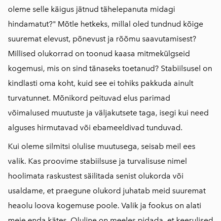
oleme selle käigus jätnud tähelepanuta midagi
hindamatut?" Mõtle hetkeks, millal oled tundnud kõige
suuremat elevust, põnevust ja rõõmu saavutamisest?
Millised olukorrad on toonud kaasa mitmekülgseid
kogemusi, mis on sind tänaseks toetanud? Stabiilsusel on
kindlasti oma koht, kuid see ei tohiks pakkuda ainult
turvatunnet. Mõnikord peituvad elus parimad
võimalused muutuste ja väljakutsete taga, isegi kui need
alguses hirmutavad või ebameeldivad tunduvad.
Kui oleme silmitsi olulise muutusega, seisab meil ees
valik. Kas proovime stabiilsuse ja turvalisuse nimel
hoolimata raskustest säilitada senist olukorda või
usaldame, et praegune olukord juhatab meid suuremat
heaolu loova kogemuse poole. Valik ja fookus on alati
meie enda kätes. Oluline on meeles pidada, et keerulised