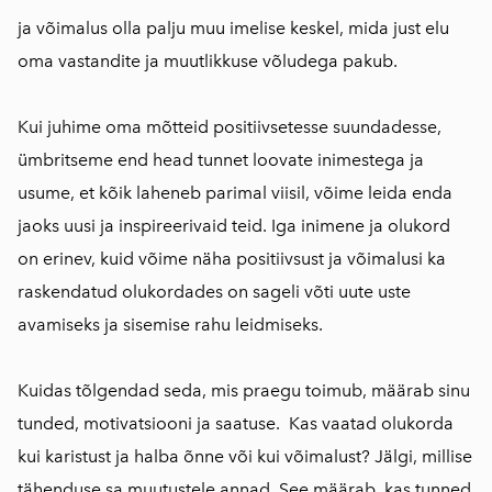
ja võimalus olla palju muu imelise keskel, mida just elu
oma vastandite ja muutlikkuse võludega pakub.
Kui juhime oma mõtteid positiivsetesse suundadesse,
ümbritseme end head tunnet loovate inimestega ja
usume, et kõik laheneb parimal viisil, võime leida enda
jaoks uusi ja inspireerivaid teid. Iga inimene ja olukord
on erinev, kuid võime näha positiivsust ja võimalusi ka
raskendatud olukordades on sageli võti uute uste
avamiseks ja sisemise rahu leidmiseks.
Kuidas tõlgendad seda, mis praegu toimub, määrab sinu
tunded, motivatsiooni ja saatuse. Kas vaatad olukorda
kui karistust ja halba õnne või kui võimalust? Jälgi, millise
tähenduse sa muutustele annad. See määrab, kas tunned