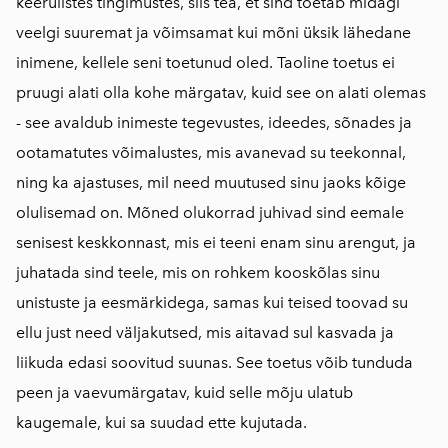
keerulistes tingimustes, siis tea, et sind toetab midagi
veelgi suuremat ja võimsamat kui mõni üksik lähedane
inimene, kellele seni toetunud oled. Taoline toetus ei
pruugi alati olla kohe märgatav, kuid see on alati olemas
- see avaldub inimeste tegevustes, ideedes, sõnades ja
ootamatutes võimalustes, mis avanevad su teekonnal,
ning ka ajastuses, mil need muutused sinu jaoks kõige
olulisemad on. Mõned olukorrad juhivad sind eemale
senisest keskkonnast, mis ei teeni enam sinu arengut, ja
juhatada sind teele, mis on rohkem kooskõlas sinu
unistuste ja eesmärkidega, samas kui teised toovad su
ellu just need väljakutsed, mis aitavad sul kasvada ja
liikuda edasi soovitud suunas. See toetus võib tunduda
peen ja vaevumärgatav, kuid selle mõju ulatub
kaugemale, kui sa suudad ette kujutada.