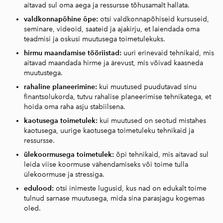
aitavad sul oma aega ja ressursse tõhusamalt hallata.
valdkonnapõhine õpe:
otsi valdkonnapõhiseid kursuseid,
seminare, videoid, saateid ja ajakirju, et laiendada oma
teadmisi ja oskusi muutusega toimetulekuks.
hirmu maandamise tööriistad:
uuri erinevaid tehnikaid, mis
aitavad maandada hirme ja ärevust, mis võivad kaasneda
muutustega.
rahaline planeerimine:
kui muutused puudutavad sinu
finantsolukorda, tutvu rahalise planeerimise tehnikatega, et
hoida oma raha asju stabiilsena.
kaotusega toimetulek:
kui muutused on seotud mistahes
kaotusega, uurige kaotusega toimetuleku tehnikaid ja
ressursse.
ülekoormusega toimetulek:
õpi tehnikaid, mis aitavad sul
leida viise koormuse vähendamiseks või toime tulla
ülekoormuse ja stressiga.
edulood:
otsi inimeste lugusid, kus nad on edukalt toime
tulnud sarnase muutusega, mida sina parasjagu kogemas
oled.