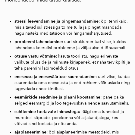
stressi leevendamine ja pingemaandamine:
õpi tehnikaid,
mis aitavad sul stressiga toime tulla ja pinget maandada,
nagu näiteks meditatsioon või hingamisharjutused.
probleemi lahendamine:
uuri struktureeritud viise, kuidas
lahendada keerulisi probleeme ja väljakutseid tõhusamalt.
otsuse vastu võtmine:
kasuta tööriistu, nagu erinevate
valikute plusside ja miinuste kirjapanek, et näha tervikpilti ja
teha paremini läbimõeldud otsus.
eneseusu ja eneseväärtuse suurendamine:
uuri viise, kuidas
suurendada oma eneseusku ja end rohkem väärtustada ning
tugevdada enesekindlust.
eesmärkide seadmine ja plaani koostamine:
pane paika
selged eesmärgid ja loo tegevuskava nende saavutamiseks.
suhtlemine toetavate inimestega:
räägi oma tunnetest ja
muredest sõprade, perekonna või asjatundjatega, kes
võivad sind toetada ja nõu anda.
ajaplaneerimine:
õpi ajaplaneerimise meetodeid, mis