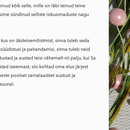
inud kõik selle, mille on läbi teinud teine
ksime sündinud selliste isikuomaduste nagu
 kus on üksteisemõistmist, sinna tuleb seda
süüdistusi ja pahandamisi, sinna tuleb neid
tustad ja austad teisi vähemalt nii palju, kui Sa
tad iseennast, siis kohtad oma elus järjest
meste poolset samalaadset austust ja
suunal.