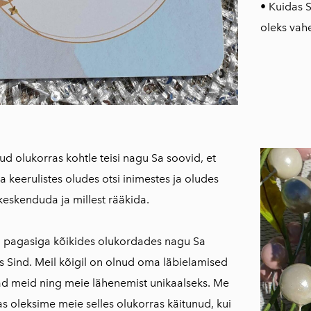
• Kuidas S
oleks vah
ud olukorras kohtle teisi nagu Sa soovid, et
 keerulistes oludes otsi inimestes ja oludes
e keskenduda ja millest rääkida.
a pagasiga kõikides olukordades nagu Sa
ks Sind. Meil kõigil on olnud oma läbielamised
ad meid ning meie lähenemist unikaalseks. Me
as oleksime meie selles olukorras käitunud, kui