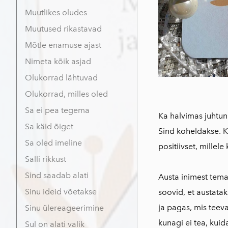
Muutlikes oludes
Muutused rikastavad
Mõtle enamuse ajast
Nimeta kõik asjad
Olukorrad lähtuvad
Olukorrad, milles oled
Sa ei pea tegema
Ka halvimas juhtun
Sa käid õiget
Sind koheldakse. Ka
Sa oled imeline
positiivset, millel
Salli rikkust
Sind saadab alati
Austa inimest tem
Sinu ideid võetakse
soovid, et austata
ja pagas, mis teev
Sinu ülereageerimine
kunagi ei tea, kuid
Sul on alati valik