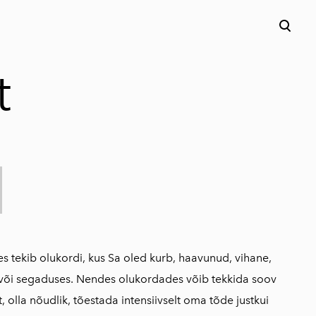
lisati ostukorvi.
Vaata ostukorvi
t
i
es tekib olukordi, kus Sa oled kurb, haavunud, vihane,
või segaduses. Nendes olukordades võib tekkida soov
t, olla nõudlik, tõestada intensiivselt oma tõde justkui