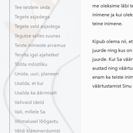
me oleksime läbi te
Tee teistele seda
inimene ja kui ole
Tegele asjadega
teine inimene.
Tegele vaid asjadega
Tegutse selles suunas
Kipub olema nii, et
Teiste inimeste arvamus
juurde ning kus on 
Tervita igal ajahetkel
juurde. Kui Sa väär
Tööta mõistliku
austad ning väärtus
Unista, uuri, planeeri
enam ka teiste ini
Usalda, et kui
väärtustamist Sinu 
Usalda ka äärmiselt
Vahvaid ideid
Vali, millele Sa
Võimalusel lõõgastu
Väldi klammerdumist