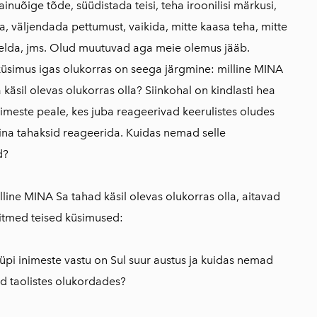
ainuõige tõde, süüdistada teisi, teha iroonilisi märkusi,
da, väljendada pettumust, vaikida, mitte kaasa teha, mitte
lda, jms. Olud muutuvad aga meie olemus jääb.
üsimus igas olukorras on seega järgmine: milline MINA
käsil olevas olukorras olla? Siinkohal on kindlasti hea
imeste peale, kes juba reageerivad keerulistes oludes
Sina tahaksid reageerida. Kuidas nemad selle
d?
lline MINA Sa tahad käsil olevas olukorras olla, aitavad
itmed teised küsimused:
tüüpi inimeste vastu on Sul suur austus ja kuidas nemad
d taolistes olukordades?