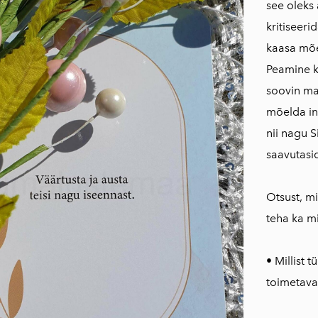
see oleks 
kritiseeri
kaasa mõe
Peamine k
soovin ma 
mõelda in
nii nagu 
saavutasi
Otsust, mi
teha ka m
• Millist 
toimetava