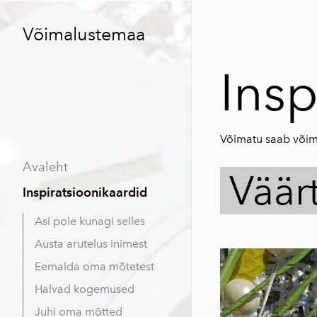
Võimalustemaa
Insp
Võimatu saab võim
Avaleht
Väärt
Inspiratsioonikaardid
Asi pole kunagi selles
Austa arutelus inimest
Eemalda oma mõtetest
Halvad kogemused
Juhi oma mõtted