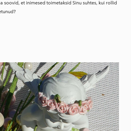
a soovid, et inimesed toimetaksid Sinu suhtes, kui rollid
etunud?