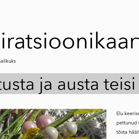
iratsioonikaar
alikuks
usta ja austa teis
Elu keeris
pettunud 
tõsta hääl