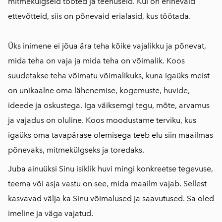
mitmekülgseid tooted ja teenuseid. Kui on erinevaid
ettevõtteid, siis on põnevaid erialasid, kus töötada.
Üks inimene ei jõua ära teha kõike vajalikku ja põnevat,
mida teha on vaja ja mida teha on võimalik. Koos
suudetakse teha võimatu võimalikuks, kuna igaüks meist
on unikaalne oma lähenemise, kogemuste, huvide,
ideede ja oskustega. Iga väiksemgi tegu, mõte, arvamus
ja vajadus on oluline. Koos moodustame terviku, kus
igaüks oma tavapärase olemisega teeb elu siin maailmas
põnevaks, mitmekülgseks ja toredaks.
Juba ainuüksi Sinu isiklik huvi mingi konkreetse tegevuse,
teema või asja vastu on see, mida maailm vajab. Sellest
kasvavad välja ka Sinu võimalused ja saavutused. Sa oled
imeline ja väga vajatud.