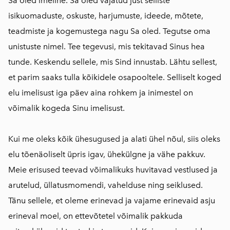
Sa oled imeline. Sa oled vajatud just selliste
isikuomaduste, oskuste, harjumuste, ideede, mõtete,
teadmiste ja kogemustega nagu Sa oled. Tegutse oma
unistuste nimel. Tee tegevusi, mis tekitavad Sinus hea
tunde. Keskendu sellele, mis Sind innustab. Lähtu sellest,
et parim saaks tulla kõikidele osapooltele. Selliselt koged
elu imelisust iga päev aina rohkem ja inimestel on
võimalik kogeda Sinu imelisust.
Kui me oleks kõik ühesugused ja alati ühel nõul, siis oleks
elu tõenäoliselt üpris igav, ühekülgne ja vähe pakkuv.
Meie erisused teevad võimalikuks huvitavad vestlused ja
arutelud, üllatusmomendi, vahelduse ning seiklused.
Tänu sellele, et oleme erinevad ja vajame erinevaid asju
erineval moel, on ettevõtetel võimalik pakkuda