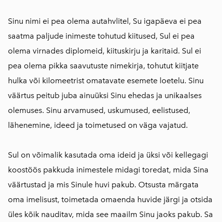
Sinu nimi ei pea olema autahvlitel, Su igapäeva ei pea
saatma paljude inimeste tohutud kiitused, Sul ei pea
olema virnades diplomeid, kiituskirju ja karitaid. Sul ei
pea olema pikka saavutuste nimekirja, tohutut kiitjate
hulka või kilomeetrist omatavate esemete loetelu. Sinu
väärtus peitub juba ainuüksi Sinu ehedas ja unikaalses
olemuses. Sinu arvamused, uskumused, eelistused,
lähenemine, ideed ja toimetused on väga vajatud.
Sul on võimalik kasutada oma ideid ja üksi või kellegagi
koostöös pakkuda inimestele midagi toredat, mida Sina
väärtustad ja mis Sinule huvi pakub. Otsusta märgata
oma imelisust, toimetada omaenda huvide järgi ja otsida
üles kõik nauditav, mida see maailm Sinu jaoks pakub. Sa