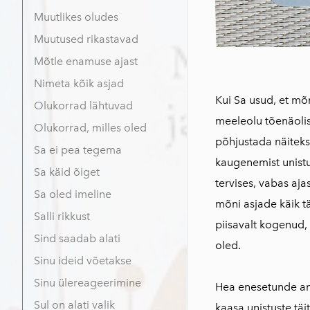
Muutlikes oludes
Muutused rikastavad
Mõtle enamuse ajast
Nimeta kõik asjad
Kui Sa usud, et mõn
Olukorrad lähtuvad
meeleolu tõenäolis
Olukorrad, milles oled
põhjustada näiteks
Sa ei pea tegema
kaugenemist unistus
Sa käid õiget
tervises, vabas aja
Sa oled imeline
mõni asjade käik t
Salli rikkust
piisavalt kogenud, 
Sind saadab alati
oled.
Sinu ideid võetakse
Sinu ülereageerimine
Hea enesetunde an
Sul on alati valik
kaasa unistuste täi