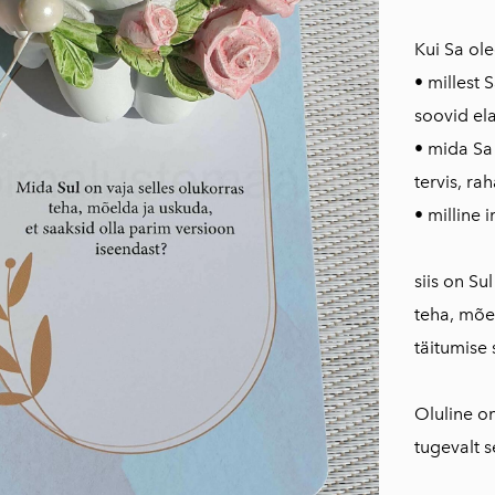
Kui Sa ole
• millest 
soovid el
• mida Sa
tervis, ra
• milline 
siis on Su
teha, mõel
täitumise 
Oluline o
tugevalt 