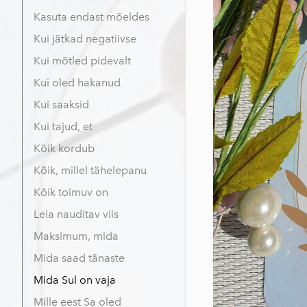
Kasuta endast mõeldes
Kui jätkad negatiivse
Kui mõtled pidevalt
Kui oled hakanud
Kui saaksid
Kui tajud, et
Kõik kordub
Kõik, millel tähelepanu
Kõik toimuv on
Leia nauditav viis
Maksimum, mida
Mida saad tänaste
Mida Sul on vaja
Mille eest Sa oled