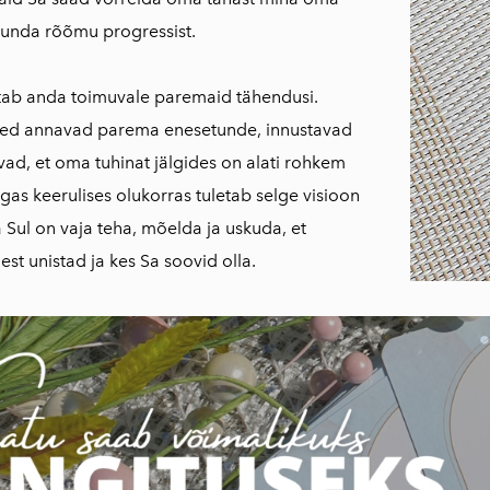
tunda rõõmu progressist.
itab anda toimuvale paremaid tähendusi.
ed annavad parema enesetunde, innustavad
vad, et oma tuhinat jälgides on alati rohkem
Igas keerulises olukorras tuletab selge visioon
 Sul on vaja teha, mõelda ja uskuda, et
est unistad ja kes Sa soovid olla.