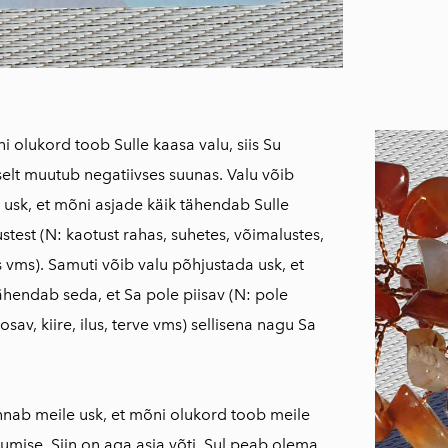
i olukord toob Sulle kaasa valu, siis Su
elt muutub negatiivses suunas. Valu võib
 usk, et mõni asjade käik tähendab Sulle
test (N: kaotust rahas, suhetes, võimalustes,
s vms). Samuti võib valu põhjustada usk, et
ähendab seda, et Sa pole piisav (N: pole
osav, kiire, ilus, terve vms) sellisena nagu Sa
nab meile usk, et mõni olukord toob meile
tumise. Siin on aga asja võti. Sul peab olema