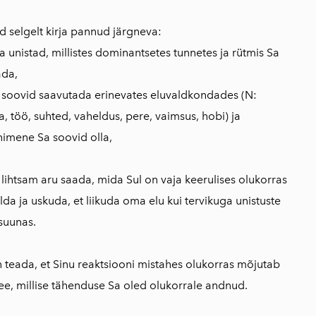
d selgelt kirja pannud järgneva:
Sa unistad, millistes dominantsetes tunnetes ja rütmis Sa
ada,
 soovid saavutada erinevates eluvaldkondades (N:
ha, töö, suhted, vaheldus, pere, vaimsus, hobi) ja
inimene Sa soovid olla,
l lihtsam aru saada, mida Sul on vaja keerulises olukorras
da ja uskuda, et liikuda oma elu kui tervikuga unistuste
suunas.
n teada, et Sinu reaktsiooni mistahes olukorras mõjutab
see, millise tähenduse Sa oled olukorrale andnud.