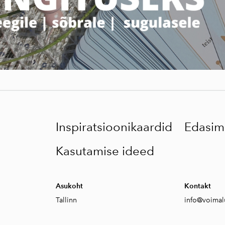
Inspiratsioonikaardid
Edasim
Kasutamise ideed
Asukoht
Kontakt
Tallinn
info
@
voimal