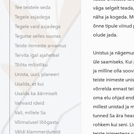
Tee teistele seda
väga selgelt teada,
Tegele asjadega
näha ja kogeda. Mu
õnne tipule viinud 
Tegele vaid asjadega
olude jada.
Tegutse selles suunas
Teiste inimeste arvamus
Unistus ja nägemu
Tervita igal ajahetkel
üle saamiseks. Ku
Tööta mõistliku
ja milline olla soo
Unista, uuri, planeeri
teiste inimeste un
Usalda, et kui
võrrelda ennast tei
Usalda ka äärmiselt
oma elu ohjad enda
Vahvaid ideid
millest unistad ja m
Vali, millele Sa
tunned Sa ära hea
Võimalusel lõõgastu
rohkem kui seni. L
Väldi klammerdumist
teiste inimestega 