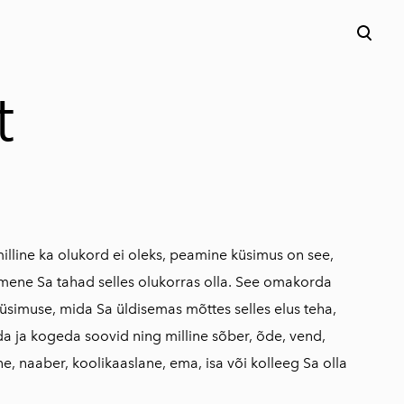
lisati ostukorvi.
Vaata ostukorvi
t
illine ka olukord ei oleks, peamine küsimus on see,
nimene Sa tahad selles olukorras olla. See omakorda
küsimuse, mida Sa üldisemas mõttes selles elus teha,
da ja kogeda soovid ning milline sõber, õde, vend,
e, naaber, koolikaaslane, ema, isa või kolleeg Sa olla