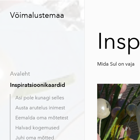
Võimalustemaa
Insp
Mida Sul on vaja
Avaleht
Inspiratsioonikaardid
Asi pole kunagi selles
Austa arutelus inimest
Eemalda oma mõtetest
Halvad kogemused
Juhi oma mõtted