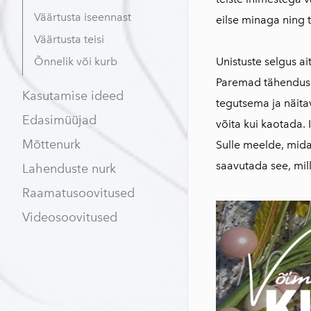
Väärtusta iseennast
eilse minaga ning 
Väärtusta teisi
Õnnelik või kurb
Unistuste selgus a
Paremad tähendus
Kasutamise ideed
tegutsema ja näita
Edasimüüjad
võita kui kaotada. 
Mõttenurk
Sulle meelde, mida
saavutada see, mill
Lahenduste nurk
Raamatusoovitused
Videosoovitused