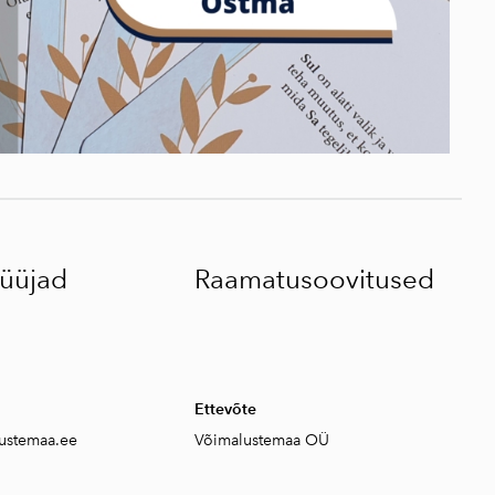
üüjad
Raamatusoovitused
Ettevõte
ustemaa.ee
Võimalustemaa OÜ