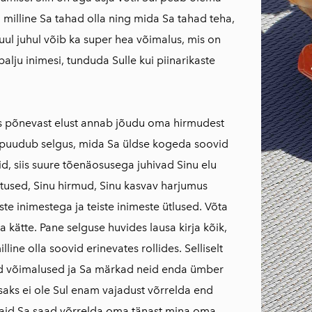
 milline Sa tahad olla ning mida Sa tahad teha,
ul juhul võib ka super hea võimalus, mis on
palju inimesi, tunduda Sulle kui piinarikaste
s põnevast elust annab jõudu oma hirmudest
i puudub selgus, mida Sa üldse kogeda soovid
vid, siis suure tõenäosusega juhivad Sinu elu
istused, Sinu hirmud, Sinu kasvav harjumus
ste inimestega ja teiste inimeste ütlused. Võta
 kätte. Pane selguse huvides lausa kirja kõik,
illine olla soovid erinevates rollides. Selliselt
d võimalused ja Sa märkad neid enda ümber
isaks ei ole Sul enam vajadust võrrelda end
vaid Sa saad võrrelda oma tänast mina oma