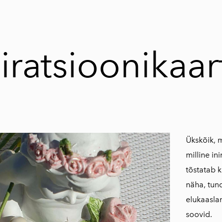
iratsioonikaar
Ükskõik, m
milline i
tõstatab 
näha, tun
elukaaslan
soovid.